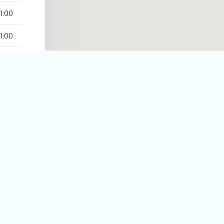
1:00
1:00
1:00
rmé
magasin
plus proche