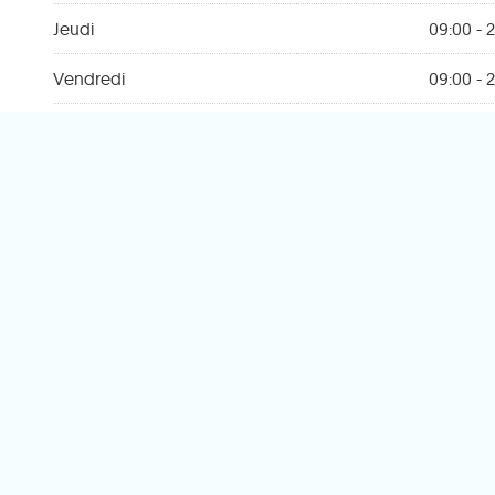
Jeudi
09:00 - 2
Vendredi
09:00 - 2
Samedi
09:00 - 2
Dimanche
Fe
Trouvez votre 
Novavenda
le 