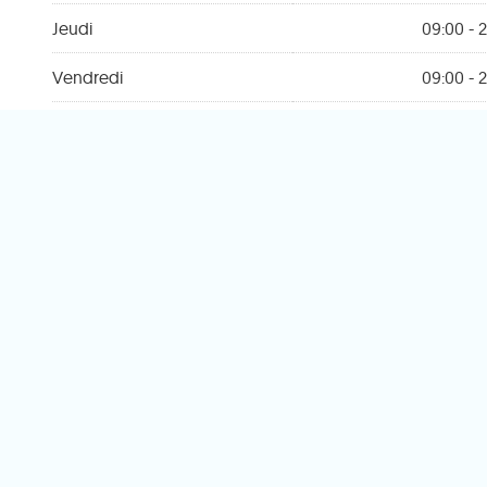
Jeudi
09:00 - 2
Vendredi
09:00 - 2
Samedi
09:00 - 2
Dimanche
Fe
Trouvez votre 
Novavenda
le 