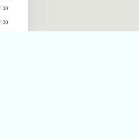
1:00
1:00
1:00
rmé
magasin
plus proche