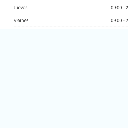
Jueves
09:00 - 2
Viernes
09:00 - 2
Sábado
09:00 - 2
Domingo
Cer
Encuentra tu ti
Novavenda
má