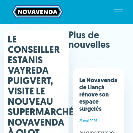
Plus de
LE
nouvelles
CONSEILLER
ESTANIS
VAYREDA
PUIGVERT,
Le Novavenda
de Llançà
VISITE LE
rénove son
NOUVEAU
espace
surgelés
SUPERMARCHÉ
NOVAVENDA
21 mai 2026
À OLOT
Au supermarché