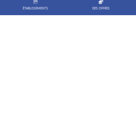
magasin
Novavenda
ÉTABLISSEMENTS
DES OFFRES
le plus
proche