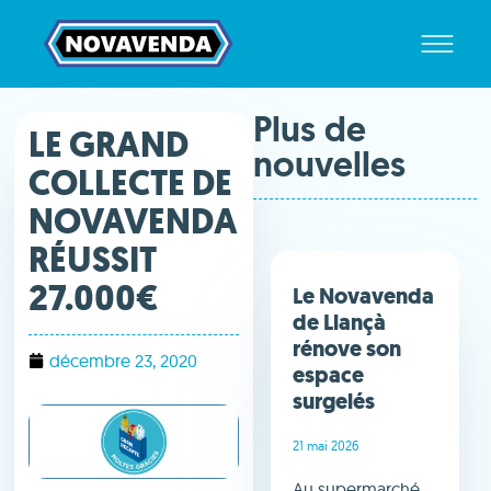
Plus de
LE GRAND
nouvelles
COLLECTE DE
NOVAVENDA
RÉUSSIT
27.000€
Le Novavenda
de Llançà
rénove son
décembre 23, 2020
espace
surgelés
21 mai 2026
Au supermarché