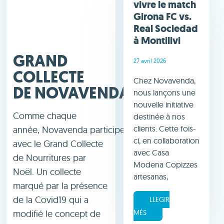
vivre le match
Girona FC vs.
Real Sociedad
à Montilivi
GRAND
27 avril 2026
COLLECTE
Chez Novavenda,
DE NOVAVENDA
nous lançons une
nouvelle initiative
Comme chaque
destinée à nos
clients. Cette fois-
année, Novavenda participe
ci, en collaboration
avec le Grand Collecte
avec Casa
de Nourritures par
Modena Copizzes
Noël. Un collecte
artesanas,
marqué par la présence
de la Covid19 qui a
LLEGIR
modifié le concept de
MÉS