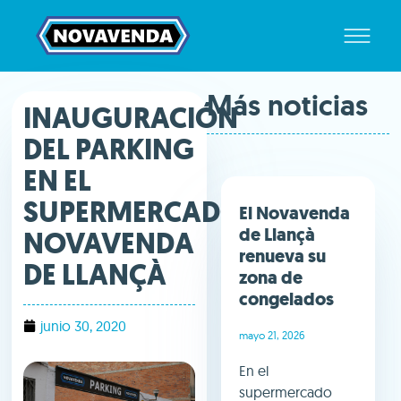
Más noticias
INAUGURACIÓN
DEL PARKING
EN EL
SUPERMERCADO
El Novavenda
de Llançà
NOVAVENDA
renueva su
DE LLANÇÀ
zona de
congelados
junio 30, 2020
mayo 21, 2026
En el
supermercado