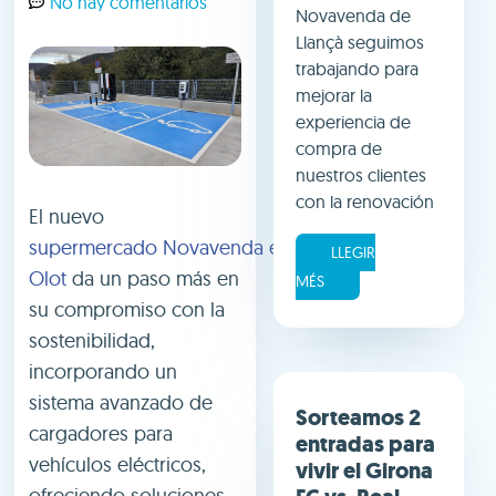
No hay comentarios
Novavenda de
Llançà seguimos
trabajando para
mejorar la
experiencia de
compra de
nuestros clientes
con la renovación
El nuevo
supermercado Novavenda en
LLEGIR
Olot
da un paso más en
MÉS
su compromiso con la
sostenibilidad,
incorporando un
sistema avanzado de
Sorteamos 2
cargadores para
entradas para
vehículos eléctricos,
vivir el Girona
ofreciendo soluciones