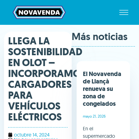
Más noticias
LLEGA LA
SOSTENIBILIDAD
EN OLOT –
INCORPORAMOS
El Novavenda
de Llançà
CARGADORES
renueva su
PARA
zona de
VEHÍCULOS
congelados
ELÉCTRICOS
mayo 21, 2026
En el
octubre 14, 2024
supermercado