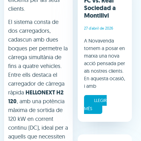
FC vs. Real
Sociedad a
clients.
Montilivi
El sistema consta de
27 d'abril de 2026
dos carregadors,
cadascun amb dues
A Novavenda
boques per permetre la
tornem a posar en
marxa una nova
càrrega simultània de
acció pensada per
fins a quatre vehicles.
als nostres clients.
Entre ells destaca el
En aquesta ocasió,
carregador de càrrega
i amb
ràpida
HELLONEXT H2
LLEGIR
120
, amb una potència
MÉS
màxima de sortida de
120 kW en corrent
continu (DC), ideal per a
aquells que necessiten