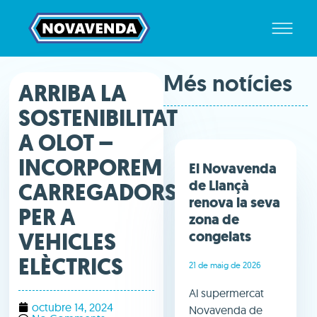
Més notícies
ARRIBA LA
SOSTENIBILITAT
A OLOT –
INCORPOREM
El Novavenda
de Llançà
CARREGADORS
renova la seva
PER A
zona de
VEHICLES
congelats
ELÈCTRICS
21 de maig de 2026
Al supermercat
octubre 14, 2024
Novavenda de