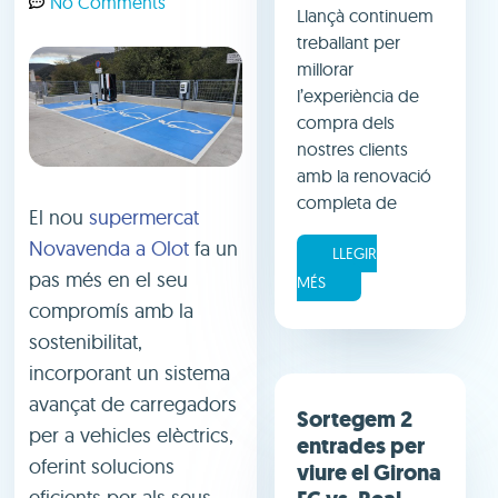
No Comments
Llançà continuem
treballant per
millorar
l’experiència de
compra dels
nostres clients
amb la renovació
completa de
El nou
supermercat
Novavenda a Olot
fa un
LLEGIR
pas més en el seu
MÉS
compromís amb la
sostenibilitat,
incorporant un sistema
avançat de carregadors
Sortegem 2
per a vehicles elèctrics,
entrades per
oferint solucions
viure el Girona
eficients per als seus