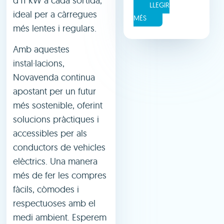
d’11 kW a cada sortida,
LLEGIR
ideal per a càrregues
MÉS
més lentes i regulars.
Amb aquestes
instal·lacions,
Novavenda continua
apostant per un futur
més sostenible, oferint
solucions pràctiques i
accessibles per als
conductors de vehicles
elèctrics. Una manera
més de fer les compres
fàcils, còmodes i
respectuoses amb el
medi ambient. Esperem