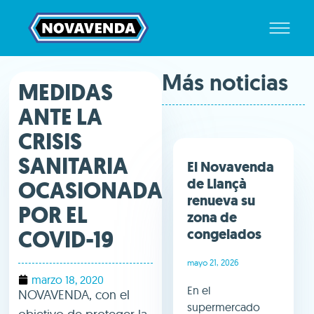
Más noticias
MEDIDAS
ANTE LA
CRISIS
SANITARIA
El Novavenda
de Llançà
OCASIONADA
renueva su
POR EL
zona de
COVID-19
congelados
mayo 21, 2026
marzo 18, 2020
En el
NOVAVENDA, con el
supermercado