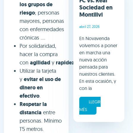
FC vs. Real
los grupos de
Sociedad en
riesgo
; personas
Montilivi
mayores, personas
abril 27, 2026
con enfermedades
crónicas ….
En Novavenda
volvemos a poner
Por solidaridad,
en marcha una
hacer la compra
nueva acción
con
agilidad
y
rapidez
.
pensada para
Utilizar la tarjeta
nuestros clientes.
y
evitar el uso de
En esta ocasión, y
dinero en
con la
efectivo
.
LLEGIR
Respetar la
MÉS
distancia
entre
personas. Mínimo
1’5 metros.