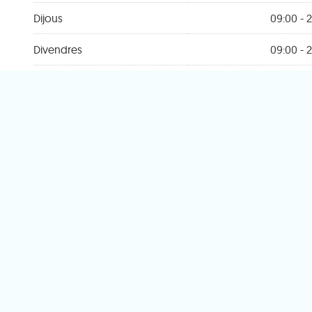
Dijous
09:00 - 2
Divendres
09:00 - 2
Dissabte
09:00 - 2
Diumenge
Ta
Trobeu la vostr
Novavenda
més