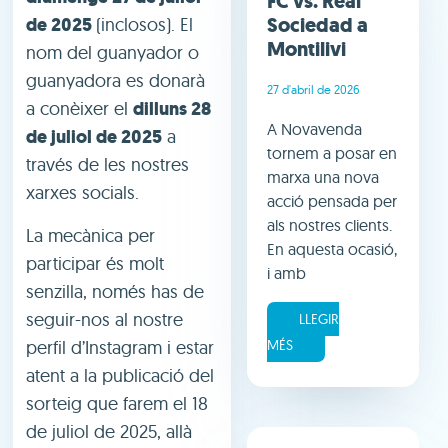
FC vs. Real
Sociedad a
de 2025
(inclosos). El
Montilivi
nom del guanyador o
guanyadora es donarà
27 d'abril de 2026
a conèixer el
dilluns 28
A Novavenda
de juliol de 2025
a
tornem a posar en
través de les nostres
marxa una nova
xarxes socials.
acció pensada per
als nostres clients.
La mecànica per
En aquesta ocasió,
participar és molt
i amb
senzilla, només has de
seguir-nos al nostre
LLEGIR
perfil d’Instagram i estar
MÉS
atent a la publicació del
sorteig que farem el 18
de juliol de 2025, allà