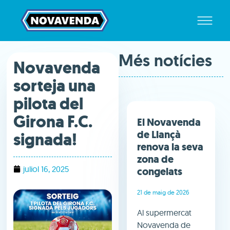
Més notícies
Novavenda
sorteja una
pilota del
Girona F.C.
El Novavenda
de Llançà
signada!
renova la seva
zona de
juliol 16, 2025
congelats
21 de maig de 2026
Al supermercat
Novavenda de