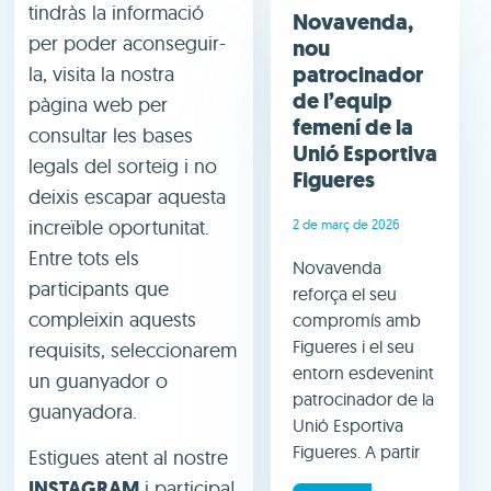
tindràs la informació
Novavenda,
per poder aconseguir-
nou
patrocinador
la, visita la nostra
de l’equip
pàgina web per
femení de la
consultar les bases
Unió Esportiva
legals del sorteig i no
Figueres
deixis escapar aquesta
increïble oportunitat.
2 de març de 2026
Entre tots els
Novavenda
participants que
reforça el seu
compleixin aquests
compromís amb
Figueres i el seu
requisits, seleccionarem
entorn esdevenint
un guanyador o
patrocinador de la
guanyadora.
Unió Esportiva
Figueres. A partir
Estigues atent al nostre
INSTAGRAM
i participa!