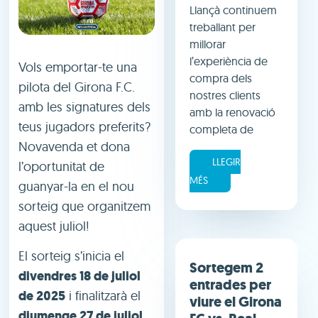
Llançà continuem
treballant per
millorar
l’experiència de
Vols emportar-te una
compra dels
pilota del Girona F.C.
nostres clients
amb les signatures dels
amb la renovació
teus jugadors preferits?
completa de
Novavenda et dona
LLEGIR
l’oportunitat de
MÉS
guanyar-la en el nou
sorteig que organitzem
aquest juliol!
El sorteig s’inicia el
Sortegem 2
divendres 18 de juliol
entrades per
de 2025
i finalitzarà el
viure el Girona
diumenge 27 de juliol