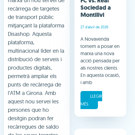
FC vs. Real
marxa un nou servei de
Sociedad a
recàrrega de targetes
Montilivi
de transport públic
mitjançant la plataforma
27 d'abril de 2026
Disashop. Aquesta
A Novavenda
plataforma,
tornem a posar en
multinacional líder en la
marxa una nova
distribució de serveis i
acció pensada per
productes digitals,
als nostres clients.
En aquesta ocasió,
permetrà ampliar els
i amb
punts de recàrrega de
l’ATM a Girona. Amb
LLEGIR
aquest nou servei les
MÉS
persones que ho
desitgin podran fer
recàrregues de saldo