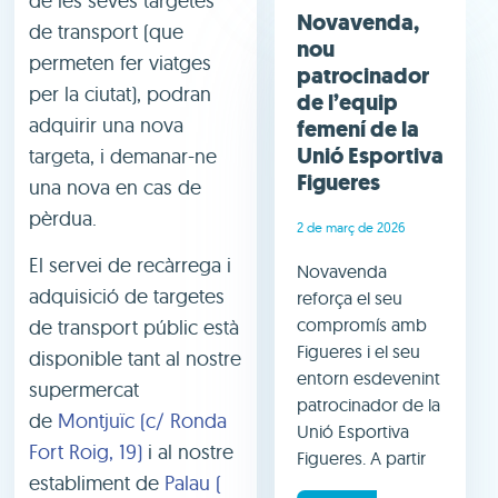
de les seves targetes
Novavenda,
de transport (que
nou
permeten fer viatges
patrocinador
per la ciutat), podran
de l’equip
adquirir una nova
femení de la
Unió Esportiva
targeta, i demanar-ne
Figueres
una nova en cas de
pèrdua.
2 de març de 2026
El servei de recàrrega i
Novavenda
adquisició de targetes
reforça el seu
compromís amb
de transport públic està
Figueres i el seu
disponible tant al nostre
entorn esdevenint
supermercat
patrocinador de la
de
Montjuïc (c/ Ronda
Unió Esportiva
Fort Roig, 19)
i al nostre
Figueres. A partir
establiment de
Palau (