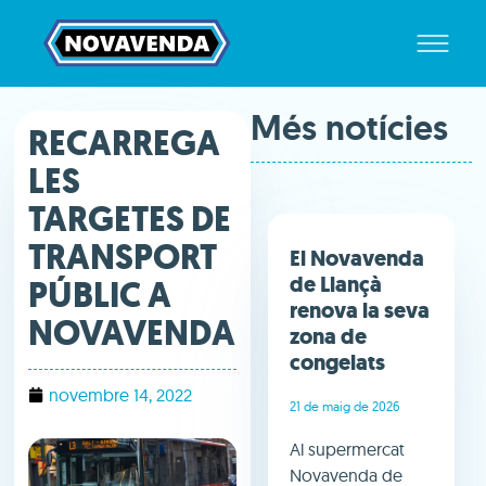
Més notícies
RECARREGA
LES
TARGETES DE
TRANSPORT
El Novavenda
de Llançà
PÚBLIC A
renova la seva
NOVAVENDA
zona de
congelats
novembre 14, 2022
21 de maig de 2026
Al supermercat
Novavenda de