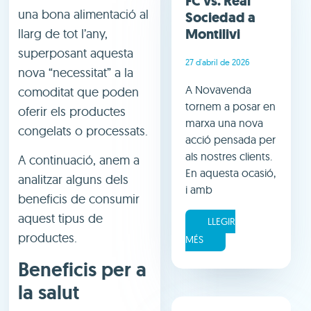
FC vs. Real
una bona alimentació al
Sociedad a
Montilivi
llarg de tot l’any,
superposant aquesta
27 d'abril de 2026
nova “necessitat” a la
A Novavenda
comoditat que poden
tornem a posar en
oferir els productes
marxa una nova
congelats o processats.
acció pensada per
als nostres clients.
A continuació, anem a
En aquesta ocasió,
analitzar alguns dels
i amb
beneficis de consumir
aquest tipus de
LLEGIR
productes.
MÉS
Beneficis per a
la salut