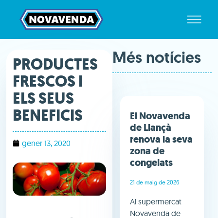
Més notícies
PRODUCTES
FRESCOS I
ELS SEUS
BENEFICIS
El Novavenda
de Llançà
renova la seva
gener 13, 2020
zona de
congelats
21 de maig de 2026
Al supermercat
Novavenda de