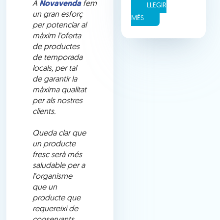
A
Novavenda
fem
LLEGIR
un gran esforç
MÉS
per potenciar al
màxim l’oferta
de productes
de temporada
locals, per tal
de garantir la
màxima qualitat
per als nostres
clients.
Queda clar que
un producte
fresc serà més
saludable per a
l’organisme
que un
producte que
requereixi de
conservants,